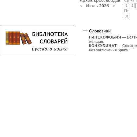
Архив кроссвордов
Ср
Чт
<
Июль
2026
>
1
2
Пт
31
Словознай
ГИНЕКОФОБИЯ
— Бояз
женщин.
КОНКУБИНАТ
— Сожител
без заключения брака.