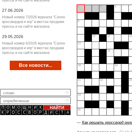
прессы и на сайте магазина.
1
2
3
27.06.2026
Новый номер 7/2026 журнала "Салон
кроссвордов и игр" в местах продажи
8
прессы и на сайте магазина.
29.05.2026
10
11
1
Новый номер 6/2026 журнала "Салон
13
кроссвордов и игр" в местах продажи
15
прессы и на сайте магазина.
Все новости...
18
19
21
22
2
24
П
О
М
О
Щ
Н
И
К
26
2
К
Р
О
С
С
В
О
Р
Д
И
С
Т
А
—
Как решать кроссворд онл