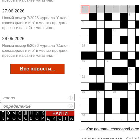
прессы и на сайте магазина.
1
2
3
4
27.06.2026
8
Новый номер 7/2026 журнала "Салон
кроссвордов и игр" в местах продажи
9
прессы и на сайте магазина.
11
29.05.2026
Новый номер 6/2026 журнала "Салон
14
кроссвордов и игр" в местах продажи
прессы и на сайте магазина.
16
17
1
Все новости...
21
22
25
26
27
28
П
О
М
О
Щ
Н
И
К
30
К
Р
О
С
С
В
О
Р
Д
И
С
Т
А
—
Как решать кроссворд онл