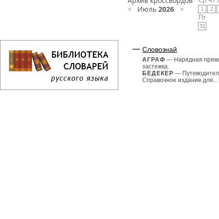
Архив кроссвордов
Ср
Чт
<
Июль
2026
>
1
2
Пт
31
Словознай
АГРАФ
— Нарядная пряж
застежка.
БЕДЕКЕР
— Путеводител
Справочное издание для...