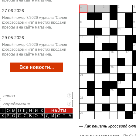
прессы и на сайте магазина.
1
2
3
4
27.06.2026
Новый номер 7/2026 журнала "Салон
кроссвордов и игр" в местах продажи
8
9
прессы и на сайте магазина.
11
29.05.2026
12
13
Новый номер 6/2026 журнала "Салон
1
кроссвордов и игр" в местах продажи
15
16
17
прессы и на сайте магазина.
Все новости...
20
21
23
25
28
П
О
М
О
Щ
Н
И
К
29
3
К
Р
О
С
С
В
О
Р
Д
И
С
Т
А
—
Как решать кроссворд онл