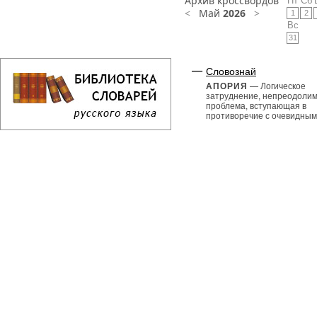
Архив кроссвордов
Пт
Сб
<
Май
2026
>
1
2
Вс
31
Словознай
АПОРИЯ
— Логическое
затруднение, непреодоли
проблема, вступающая в
противоречие с очевидными