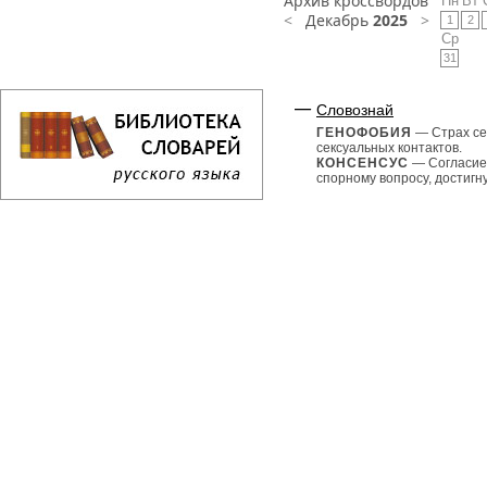
Архив кроссвордов
Пн
Вт
<
Декабрь
2025
>
1
2
Ср
31
Словознай
ГЕНОФОБИЯ
— Страх се
сексуальных контактов.
КОНСЕНСУС
— Согласие
спорному вопросу, достигнут