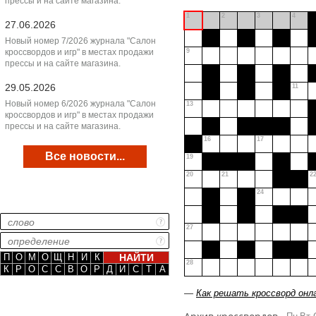
прессы и на сайте магазина.
1
2
3
4
27.06.2026
Новый номер 7/2026 журнала "Салон
кроссвордов и игр" в местах продажи
9
прессы и на сайте магазина.
29.05.2026
11
Новый номер 6/2026 журнала "Салон
13
кроссвордов и игр" в местах продажи
прессы и на сайте магазина.
16
17
Все новости...
19
20
21
2
24
27
П
О
М
О
Щ
Н
И
К
28
К
Р
О
С
С
В
О
Р
Д
И
С
Т
А
—
Как решать кроссворд онл