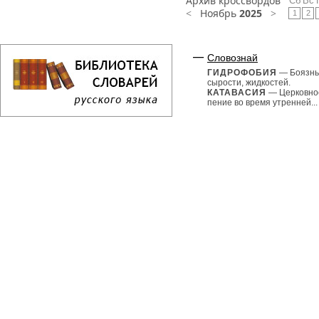
Архив кроссвордов
Сб
Вс
<
Ноябрь
2025
>
1
2
Словознай
ГИДРОФОБИЯ
— Боязнь
сырости, жидкостей.
КАТАВАСИЯ
— Церковно
пение во время утренней...