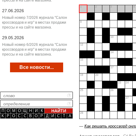
прессы и на сайте магазина.
1
2
3
4
27.06.2026
Новый номер 7/2026 журнала "Салон
кроссвордов и игр" в местах продажи
8
прессы и на сайте магазина.
29.05.2026
10
Новый номер 6/2026 журнала "Салон
12
кроссвордов и игр" в местах продажи
14
прессы и на сайте магазина.
15
Все новости...
17
19
20
23
24
25
26
27
П
О
М
О
Щ
Н
И
К
28
К
Р
О
С
С
В
О
Р
Д
И
С
Т
А
—
Как решать кроссворд онл