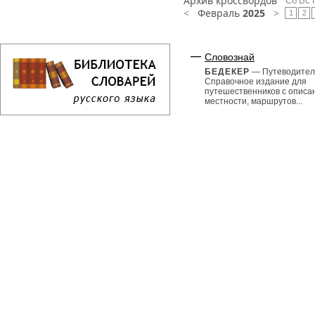
Архив кроссвордов
Сб
Вс
<
Февраль
2025
>
1
2
Словознай
БЕДЕКЕР
— Путеводител
Справочное издание для
путешественников с описа
местности, маршрутов...