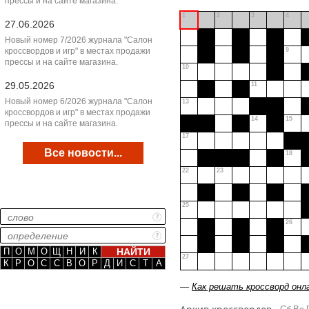
прессы и на сайте магазина.
1
2
3
4
27.06.2026
Новый номер 7/2026 журнала "Салон
кроссвордов и игр" в местах продажи
9
прессы и на сайте магазина.
10
29.05.2026
11
Новый номер 6/2026 журнала "Салон
13
кроссвордов и игр" в местах продажи
14
15
прессы и на сайте магазина.
17
Все новости...
18
22
23
25
26
П
О
М
О
Щ
Н
И
К
27
К
Р
О
С
С
В
О
Р
Д
И
С
Т
А
—
Как решать кроссворд онл