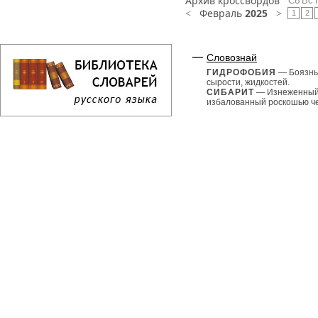
Архив кроссвордов
Сб
Вс
<
Февраль
2025
>
1
2
Словознай
ГИДРОФОБИЯ
— Боязнь
сырости, жидкостей.
СИБАРИТ
— Изнеженный
избалованный роскошью че