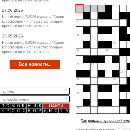
прессы и на сайте магазина.
1
2
3
27.06.2026
Новый номер 7/2026 журнала "Салон
кроссвордов и игр" в местах продажи
8
прессы и на сайте магазина.
1
29.05.2026
11
Новый номер 6/2026 журнала "Салон
12
кроссвордов и игр" в местах продажи
14
15
прессы и на сайте магазина.
16
Все новости...
19
20
21
24
25
28
П
О
М
О
Щ
Н
И
К
29
К
Р
О
С
С
В
О
Р
Д
И
С
Т
А
—
Как решать кроссворд онл