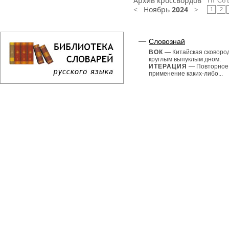
Архив кроссвордов
Пт
Сб
<
Ноябрь
2024
>
1
2
Словознай
ВОК
— Китайская сковоро
круглым выпуклым дном.
ИТЕРАЦИЯ
— Повторное
применение каких-либо...