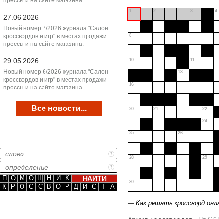
прессы и на сайте магазина.
1
2
3
4
27.06.2026
Новый номер 7/2026 журнала "Салон
кроссвордов и игр" в местах продажи
8
прессы и на сайте магазина.
29.05.2026
10
11
Новый номер 6/2026 журнала "Салон
13
кроссвордов и игр" в местах продажи
16
прессы и на сайте магазина.
Все новости...
20
21
22
24
25
26
28
29
П
О
М
О
Щ
Н
И
К
30
К
Р
О
С
С
В
О
Р
Д
И
С
Т
А
—
Как решать кроссворд онл