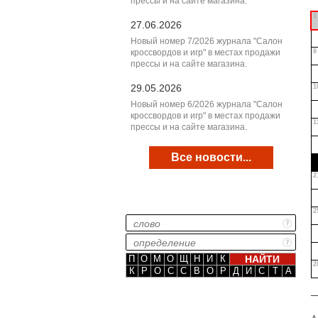
прессы и на сайте магазина.
1
27.06.2026
Новый номер 7/2026 журнала "Салон
кроссвордов и игр" в местах продажи
8
прессы и на сайте магазина.
29.05.2026
1
Новый номер 6/2026 журнала "Салон
кроссвордов и игр" в местах продажи
1
прессы и на сайте магазина.
Все новости...
2
2
П
О
М
О
Щ
Н
И
К
2
К
Р
О
С
С
В
О
Р
Д
И
С
Т
А