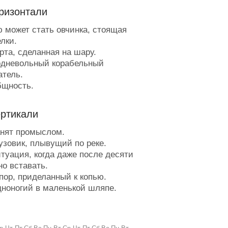
ризонтали
 может стать овчинка, стоящая
лки.
рта, сделанная на шару.
дневольный корабельный
атель.
щность.
абочий у станка с челноком.
такан, провалившийся в термос.
ертикали
ремя, которым можно тряхнуть.
жасающая строчка на чеке после
нят промыслом.
ра продуктов.
узовик, плывущий по реке.
устая голова.
туация, когда даже после десяти
ять пальцев в гневе.
но вставать.
сё переводит в градусы.
пор, приделанный к копью.
ояж по воздуху.
ноногий в маленькой шляпе.
 яйцо, и лицо.
рабельный снабженец.
аразит в дешёвой гостинице.
тня танцевальных шагов,
ождённый в Белокаменной.
шая книжной кучей (шарада).