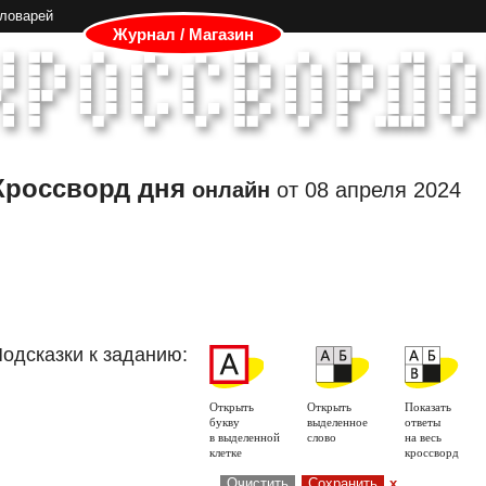
словарей
Журнал / Магазин
Кроссворд дня
онлайн
от
08 апреля 2024
одсказки к заданию:
Открыть
Открыть
Показать
букву
выделенное
ответы
в выделенной
слово
на весь
клетке
кроссворд
Очистить
Сохранить
x