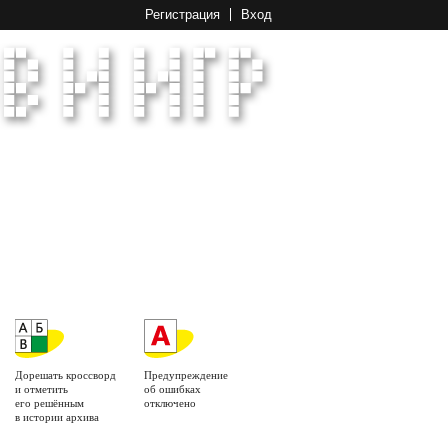
Регистрация
Вход
Дорешать кроссворд
Предупреждение
и отметить
об ошибках
его решённым
отключено
в истории архива