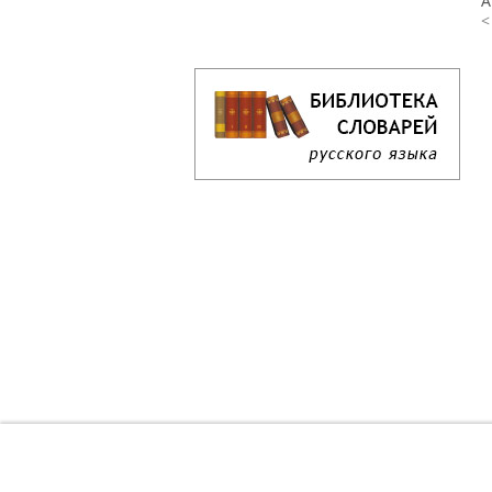
А
<
Кроссворд дня онлайн
Как решать кроссворд онлайн