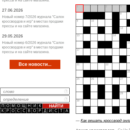
прессы и на сайте магазина.
1
2
3
27.06.2026
8
Новый номер 7/2026 журнала "Салон
кроссвордов и игр" в местах продажи
9
10
прессы и на сайте магазина.
12
29.05.2026
13
14
Новый номер 6/2026 журнала "Салон
1
кроссвордов и игр" в местах продажи
17
прессы и на сайте магазина.
Все новости...
21
22
2
25
26
27
29
30
П
О
М
О
Щ
Н
И
К
К
Р
О
С
С
В
О
Р
Д
И
С
Т
А
—
Как решать кроссворд онл