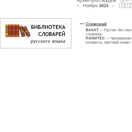
Архив кроссвордов
Ср
Чт
<
Ноябрь
2023
>
1
2
Словознай
ВАКАТ
— Пустая, без текс
страница.
ПОЛИТЕС
— Чрезмерная
учтивость, светский этикет.