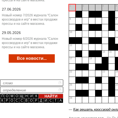
прессы и на сайте магазина.
1
2
3
4
27.06.2026
Новый номер 7/2026 журнала "Салон
кроссвордов и игр" в местах продажи
8
9
прессы и на сайте магазина.
29.05.2026
10
Новый номер 6/2026 журнала "Салон
кроссвордов и игр" в местах продажи
12
прессы и на сайте магазина.
15
16
Все новости...
17
18
22
23
2
26
2
П
О
М
О
Щ
Н
И
К
28
К
Р
О
С
С
В
О
Р
Д
И
С
Т
А
—
Как решать кроссворд онл