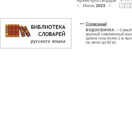
Архив кроссвордов
Чт
Пт
<
Июнь
2023
>
1
2
Словознай
ВОДОСВИНКА
— Самый
крупный современный гры
(длина тела более 1 м, выс
см, весит до 60 кг).