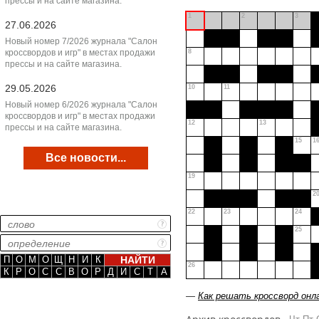
прессы и на сайте магазина.
1
2
3
27.06.2026
Новый номер 7/2026 журнала "Салон
кроссвордов и игр" в местах продажи
8
прессы и на сайте магазина.
29.05.2026
10
11
Новый номер 6/2026 журнала "Салон
кроссвордов и игр" в местах продажи
12
13
прессы и на сайте магазина.
15
1
Все новости...
19
2
22
23
24
25
П
О
М
О
Щ
Н
И
К
26
К
Р
О
С
С
В
О
Р
Д
И
С
Т
А
—
Как решать кроссворд онл