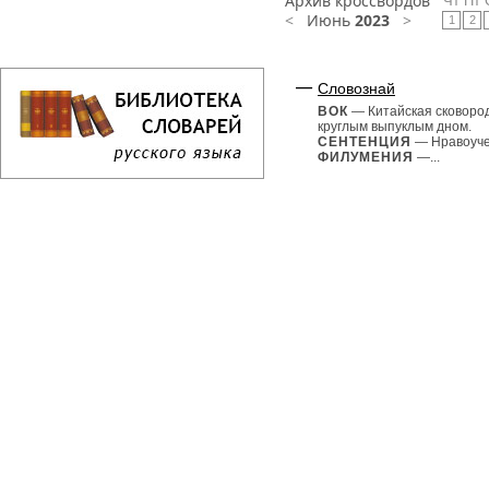
Архив кроссвордов
Чт
Пт
<
Июнь
2023
>
1
2
Словознай
ВОК
— Китайская сковоро
круглым выпуклым дном.
СЕНТЕНЦИЯ
— Нравоуче
ФИЛУМЕНИЯ
—...