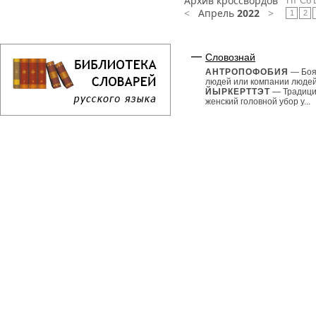
Архив кроссвордов
Пт
Сб
<
Апрель
2022
>
1
2
Словознай
АНТРОПОФОБИЯ
— Боя
людей или компании людей
ЙЫРКЕРТТЭТ
— Традиц
женский головной убор у...