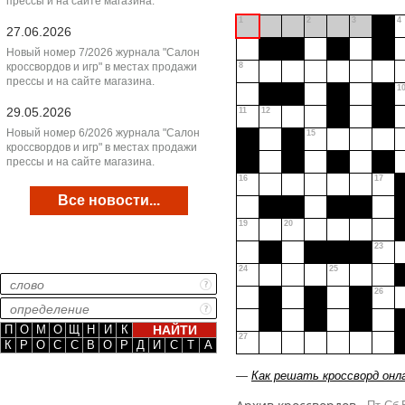
прессы и на сайте магазина.
1
2
3
4
27.06.2026
Новый номер 7/2026 журнала "Салон
кроссвордов и игр" в местах продажи
8
прессы и на сайте магазина.
1
29.05.2026
11
12
Новый номер 6/2026 журнала "Салон
15
кроссвордов и игр" в местах продажи
прессы и на сайте магазина.
16
17
Все новости...
19
20
23
24
25
26
П
О
М
О
Щ
Н
И
К
27
К
Р
О
С
С
В
О
Р
Д
И
С
Т
А
—
Как решать кроссворд онл