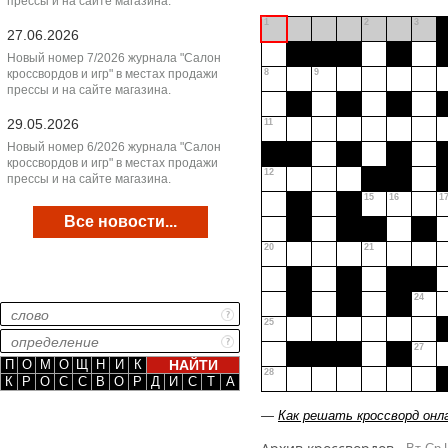
прессы и на сайте магазина.
1
2
3
27.06.2026
Новый номер 7/2026 журнала "Салон
кроссвордов и игр" в местах продажи
8
9
прессы и на сайте магазина.
29.05.2026
11
Новый номер 6/2026 журнала "Салон
кроссвордов и игр" в местах продажи
12
прессы и на сайте магазина.
15
16
1
Все новости...
20
21
24
25
27
П
О
М
О
Щ
Н
И
К
28
К
Р
О
С
С
В
О
Р
Д
И
С
Т
А
—
Как решать кроссворд онл