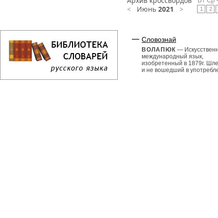
Архив кроссвордов
Вт
Ср
<
Июнь
2021
>
1
2
Словознай
ВОЛАПЮК
— Искусствен
международный язык,
изобретенный в 1879г. Шл
и не вошедший в употребл