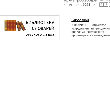
Архив кроссвордов
Чт
Пт
<
Апрель
2021
>
1
2
Словознай
АПОРИЯ
— Логическое
затруднение, непреодоли
проблема, вступающая в
противоречие с очевидными