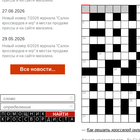
прессы и на сайте магазина.
1
2
3
4
27.06.2026
Новый номер 7/2026 журнала "Салон
кроссвордов и игр" в местах продажи
8
прессы и на сайте магазина.
29.05.2026
10
11
Новый номер 6/2026 журнала "Салон
кроссвордов и игр" в местах продажи
14
прессы и на сайте магазина.
15
1
Все новости...
18
19
2
24
25
26
П
О
М
О
Щ
Н
И
К
27
К
Р
О
С
С
В
О
Р
Д
И
С
Т
А
—
Как решать кроссворд онл