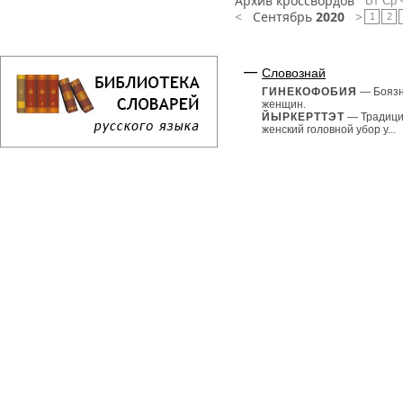
Архив кроссвордов
Вт
Ср
<
Сентябрь
2020
>
1
2
Словознай
ГИНЕКОФОБИЯ
— Бояз
женщин.
ЙЫРКЕРТТЭТ
— Традиц
женский головной убор у...