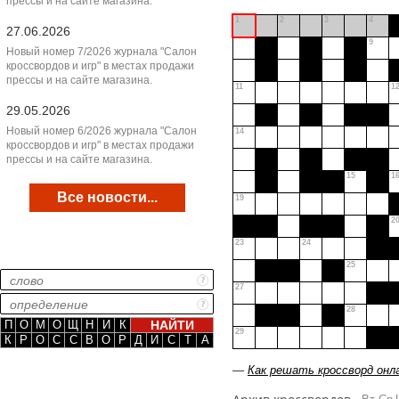
прессы и на сайте магазина.
1
2
3
4
27.06.2026
9
Новый номер 7/2026 журнала "Салон
кроссвордов и игр" в местах продажи
прессы и на сайте магазина.
11
1
29.05.2026
Новый номер 6/2026 журнала "Салон
14
кроссвордов и игр" в местах продажи
прессы и на сайте магазина.
15
1
Все новости...
19
2
23
24
25
27
28
П
О
М
О
Щ
Н
И
К
29
К
Р
О
С
С
В
О
Р
Д
И
С
Т
А
—
Как решать кроссворд онл