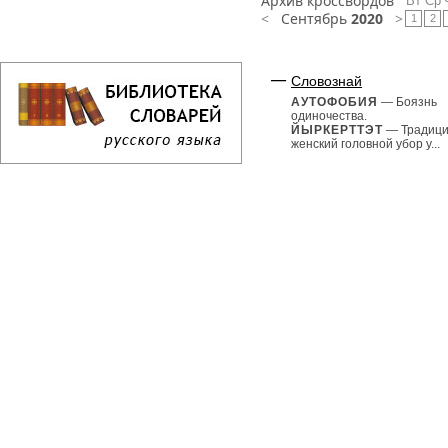
Архив кроссвордов
Вт
Ср
<
Сентябрь
2020
>
1
2
Словознай
АУТОФОБИЯ
— Боязнь
одиночества.
ЙЫРКЕРТТЭТ
— Традиц
женский головной убор у...