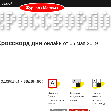
словарей
Журнал / Магазин
Кроссворд дня
онлайн
от
05 мая 2019
одсказки к заданию:
Открыть
Открыть
Показать
букву
выделенное
ответы
в выделенной
слово
на весь
клетке
кроссворд
Очистить
Сохранить
x