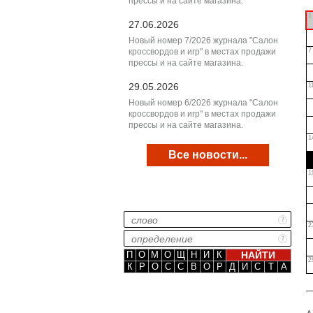
прессы и на сайте магазина.
1
27.06.2026
Новый номер 7/2026 журнала "Салон
кроссвордов и игр" в местах продажи
7
прессы и на сайте магазина.
29.05.2026
1
Новый номер 6/2026 журнала "Салон
кроссвордов и игр" в местах продажи
прессы и на сайте магазина.
1
Все новости...
1
2
П
О
М
О
Щ
Н
И
К
2
К
Р
О
С
С
В
О
Р
Д
И
С
Т
А