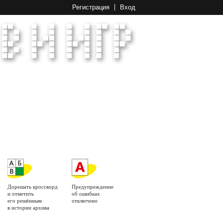
Регистрация
Вход
Дорешать кроссворд
Предупреждение
и отметить
об ошибках
его решённым
отключено
в истории архива