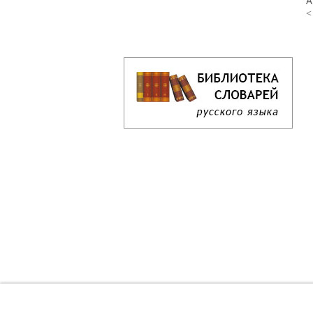
А
<
Кроссворд дня онлайн