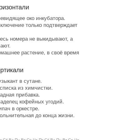
ризонтали
евидящее око инкубатора.
ключение только подтверждает
есь номера не выкидывают, а
ают.
машнее растение, в своё время
авшееся, наравне с геранью,
нским.
ертикали
олько, сколько положено.
анат для дистрофика.
зыкант в сутане.
акавыченная мысль.
списка из химчистки.
плетни с посиделок.
адная прибавка.
ю можно расплачиваться за
аделец кофейных угодий.
ский стол.
пач в оркестре.
орг с балаганом.
ольнительная до конца жизни.
овар, которому проще
нан из свинины.
отовить суп из бычков, чем из
атериал, чтобы подмочить
в.
тацию.