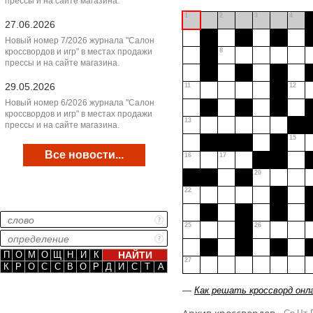
прессы и на сайте магазина.
1
2
3
4
27.06.2026
Новый номер 7/2026 журнала "Салон
кроссвордов и игр" в местах продажи
8
прессы и на сайте магазина.
29.05.2026
11
12
Новый номер 6/2026 журнала "Салон
кроссвордов и игр" в местах продажи
13
прессы и на сайте магазина.
15
Все новости...
16
17
20
22
25
26
П
О
М
О
Щ
Н
И
К
27
К
Р
О
С
С
В
О
Р
Д
И
С
Т
А
—
Как решать кроссворд онл