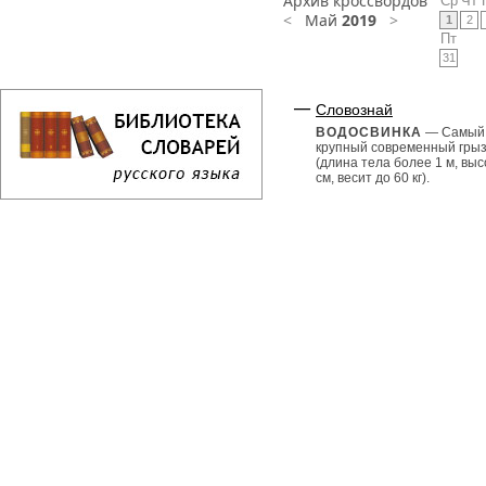
Архив кроссвордов
Ср
Чт
<
Май
2019
>
1
2
Пт
31
Словознай
ВОДОСВИНКА
— Самый
крупный современный гры
(длина тела более 1 м, выс
см, весит до 60 кг).