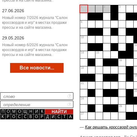
прессы и на сайте магазина.
1
2
3
27.06.2026
Новый номер 7/2026 журнала "Салон
кроссвордов и игр" в местах продажи
8
прессы и на сайте магазина.
29.05.2026
10
Новый номер 6/2026 журнала "Салон
11
кроссвордов и игр" в местах продажи
14
15
прессы и на сайте магазина.
16
Все новости...
18
1
21
2
24
26
П
О
М
О
Щ
Н
И
К
27
К
Р
О
С
С
В
О
Р
Д
И
С
Т
А
—
Как решать кроссворд онл