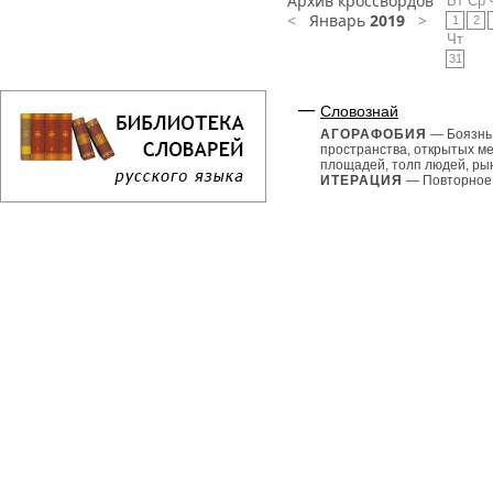
Архив кроссвордов
Вт
Ср
<
Январь
2019
>
1
2
Чт
31
Словознай
АГОРАФОБИЯ
— Боязнь
пространства, открытых ме
площадей, толп людей, рын
ИТЕРАЦИЯ
— Повторное.