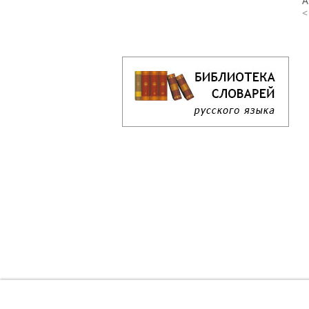
А
<
Кроссворд дня онлайн