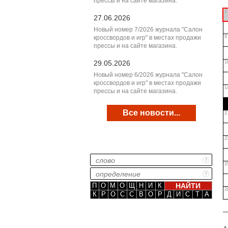
прессы и на сайте магазина.
1
27.06.2026
Новый номер 7/2026 журнала "Салон
кроссвордов и игр" в местах продажи
8
прессы и на сайте магазина.
29.05.2026
1
Новый номер 6/2026 журнала "Салон
кроссвордов и игр" в местах продажи
1
прессы и на сайте магазина.
Все новости...
2
2
2
П
О
М
О
Щ
Н
И
К
2
К
Р
О
С
С
В
О
Р
Д
И
С
Т
А