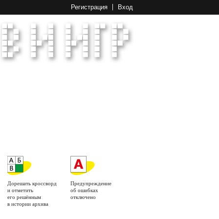
Регистрация
Вход
Дорешать кроссворд
Предупреждение
и отметить
об ошибках
его решённым
отключено
в истории архива