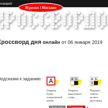
словарей
Журнал / Магазин
Кроссворд дня
онлайн
от
06 января 2019
одсказки к заданию:
Открыть
Открыть
Показать
букву
выделенное
ответы
в выделенной
слово
на весь
клетке
кроссворд
Очистить
Сохранить
x