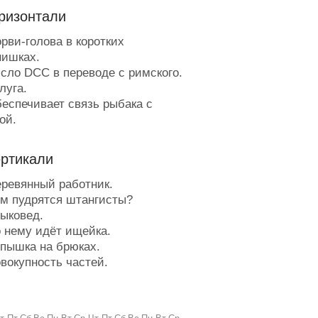
ризонтали
рви-голова в коротких
ишках.
сло DCC в переводе с римского.
луга.
еспечивает связь рыбака с
ой.
тихия учёных.
вет чистого неба.
ертикали
частливое существование.
омещение с доской подсчёта.
ревянный работник.
ез пятнадцати час у
м пудрятся штангисты?
олистов.
ыковед.
елесный орнамент.
 нему идёт ищейка.
ухой, берущийся в поход.
пышка на брюках.
ахлебник пенсионера.
вокупность частей.
апа и мама.
ачка для тёлок.
уковый ускоритель.
иносит в клюве то, что можно
а него пациент зверем смотрит.
ести в подоле.