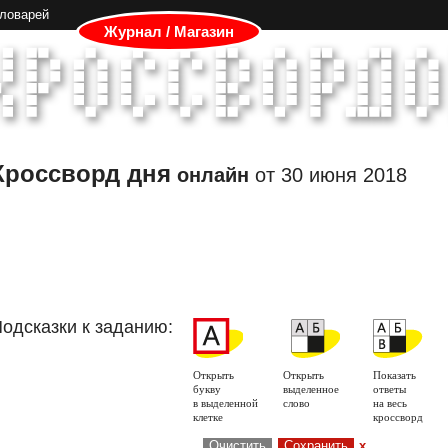
словарей
Журнал / Магазин
Кроссворд дня
онлайн
от
30 июня 2018
одсказки к заданию:
Открыть
Открыть
Показать
букву
выделенное
ответы
в выделенной
слово
на весь
клетке
кроссворд
Очистить
Сохранить
x