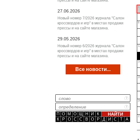
прессы и на сайте магазина.
1
27.06.2026
Новый номер 7/2026 журнала "Салон
кроссвордов и игр" в местах продажи
8
прессы и на сайте магазина.
29.05.2026
Новый номер 6/2026 журнала "Салон
1
кроссвордов и игр" в местах продажи
прессы и на сайте магазина.
1
Все новости...
2
2
П
О
М
О
Щ
Н
И
К
2
К
Р
О
С
С
В
О
Р
Д
И
С
Т
А