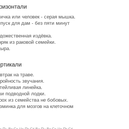
ризонтали
ичка или человек - серая мышка.
пуск для дам - без пяти минут
дожественная издёвка.
ряк из раковой семейки.
ыра.
щелье, где самый бурный поток
йком кажется.
ертикали
сследователь пучин.
еразлучная компания
втрак на траве.
инистов.
ройность звучания.
а чёрная? - Нет, красная. - А
тейливая линейка.
му она белая? - Потому что
и подводной лодки.
ая (загадка).
рох из семейства не бобовых.
икарь с пятачком.
зминка для мозгов на клеточном
ооружение для болеющих на
не.
ионе.
строльный марафон.
риёмная дочка для свекрови.
литика кнута без пряника.