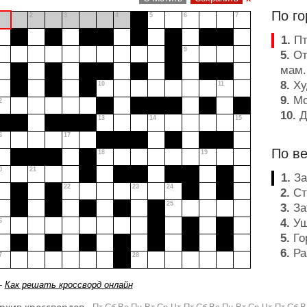
По го
2
3
4
5
6
7
1
.
Пт
9
5
.
От
мам.
8
.
Ху
10
11
9
.
Мо
2
10
.
Д
13
14
15
12
.
У
6
17
руче
По в
18
19
13
.
И
0
21
16
.
Н
1
.
За
22
23
24
альп
2
.
Ст
18
.
Он
25
3
.
За
поче
4
.
Уш
6
зелён
5
.
Го
20
.
Д
6
.
Ра
7
28
22
.
С
уров
стад
7
.
Га
—
Как решать кроссворд онлайн
25
.
П
11
.
По