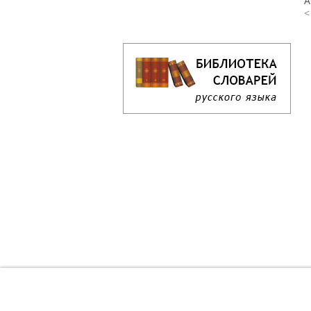
А
<
Кроссворд дня онлайн
Как решать кроссворд онлайн