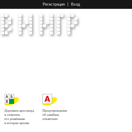
Регистрация
Вход
Дорешать кроссворд
Предупреждение
и отметить
об ошибках
его решённым
отключено
в истории архива