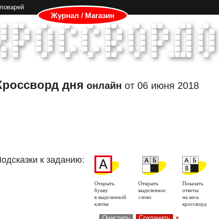
словарей
Журнал / Магазин
Кроссворд дня
онлайн
от
06 июня 2018
одсказки к заданию:
Открыть
Открыть
Показать
букву
выделенное
ответы
в выделенной
слово
на весь
клетке
кроссворд
Очистить
Сохранить
x