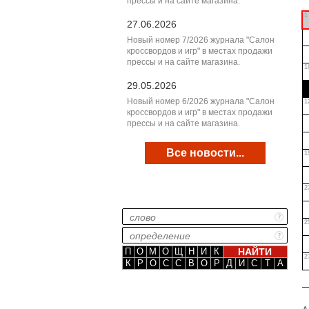
прессы и на сайте магазина.
1
27.06.2026
Новый номер 7/2026 журнала "Салон
кроссвордов и игр" в местах продажи
прессы и на сайте магазина.
1
29.05.2026
Новый номер 6/2026 журнала "Салон
1
кроссвордов и игр" в местах продажи
прессы и на сайте магазина.
Все новости...
1
2
2
П
О
М
О
Щ
Н
И
К
2
К
Р
О
С
С
В
О
Р
Д
И
С
Т
А