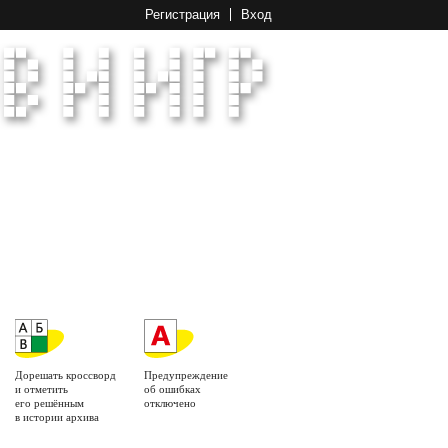
Регистрация
Вход
Дорешать кроссворд
Предупреждение
и отметить
об ошибках
его решённым
отключено
в истории архива