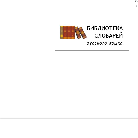
А
<
Кроссворд дня онлайн
Как решать кроссворд онлайн