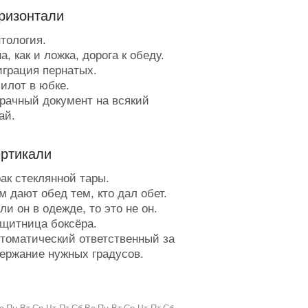
ризонтали
тология.
, как и ложка, дорога к обеду.
грация пернатых.
илот в юбке.
рачный документ на всякий
ай.
урдом на колышках.
ранцузский учёный, ставший
ертикали
ицей.
узыкальный трубопровод.
ак стеклянной тары.
ежурит на проходе.
 дают обед тем, кто дал обет.
то есть спирт, если сердце -
и он в одежде, то это не он.
енный мотор?
щитница боксёра.
нкубатор жемчужины.
томатический ответственный за
ешеходная дорожка для
ержание нужных градусов.
телей риска.
ёрнутый метр.
имвол мира у индейцев.
рывает прореху.
о день - только раз в году.
лот этажерки.