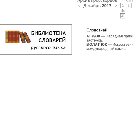
Архив кроссвордов
Пт
Сб
<
Декабрь
2017
>
1
2
Вс
31
Словознай
АГРАФ
— Нарядная пряж
застежка.
ВОЛАПЮК
— Искусствен
международный язык...