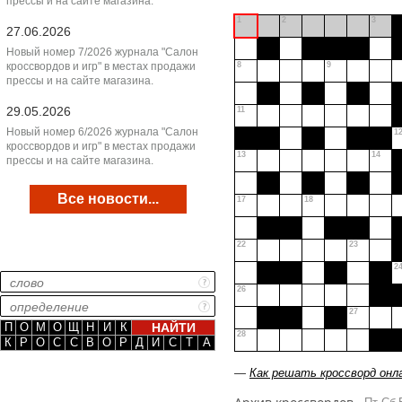
прессы и на сайте магазина.
1
2
3
27.06.2026
Новый номер 7/2026 журнала "Салон
кроссвордов и игр" в местах продажи
8
9
прессы и на сайте магазина.
29.05.2026
11
Новый номер 6/2026 журнала "Салон
1
кроссвордов и игр" в местах продажи
13
14
прессы и на сайте магазина.
Все новости...
17
18
22
23
2
26
27
П
О
М
О
Щ
Н
И
К
28
К
Р
О
С
С
В
О
Р
Д
И
С
Т
А
—
Как решать кроссворд онл