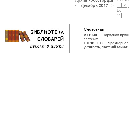
Архив кроссвордов
Пт
Сб
<
Декабрь
2017
>
1
2
Вс
31
Словознай
АГРАФ
— Нарядная пряж
застежка.
ПОЛИТЕС
— Чрезмерная
учтивость, светский этикет.