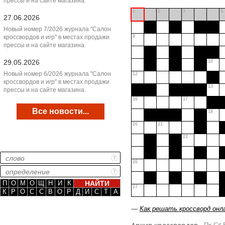
прессы и на сайте магазина.
1
2
3
4
27.06.2026
Новый номер 7/2026 журнала "Салон
кроссвордов и игр" в местах продажи
8
прессы и на сайте магазина.
29.05.2026
10
Новый номер 6/2026 журнала "Салон
12
кроссвордов и игр" в местах продажи
13
прессы и на сайте магазина.
16
17
Все новости...
18
20
21
22
26
П
О
М
О
Щ
Н
И
К
27
К
Р
О
С
С
В
О
Р
Д
И
С
Т
А
—
Как решать кроссворд онл