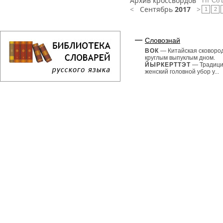
Архив кроссвордов
Пт
Сб
<
Сентябрь
2017
>
1
2
Словознай
ВОК
— Китайская сковоро
круглым выпуклым дном.
ЙЫРКЕРТТЭТ
— Традиц
женский головной убор у...