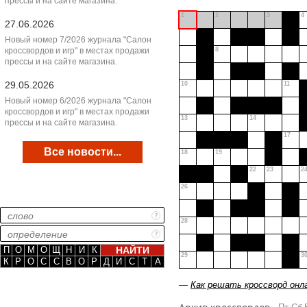
прессы и на сайте магазина.
1
2
3
4
27.06.2026
Новый номер 7/2026 журнала "Салон
кроссвордов и игр" в местах продажи
8
прессы и на сайте магазина.
29.05.2026
10
11
Новый номер 6/2026 журнала "Салон
кроссвордов и игр" в местах продажи
13
14
прессы и на сайте магазина.
17
Все новости...
18
19
22
23
2
26
28
П
О
М
О
Щ
Н
И
К
29
3
К
Р
О
С
С
В
О
Р
Д
И
С
Т
А
—
Как решать кроссворд онл