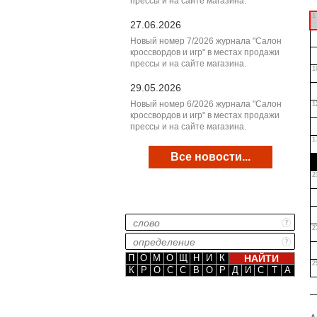
прессы и на сайте магазина.
1
27.06.2026
Новый номер 7/2026 журнала "Салон
кроссвордов и игр" в местах продажи
прессы и на сайте магазина.
1
29.05.2026
Новый номер 6/2026 журнала "Салон
1
кроссвордов и игр" в местах продажи
прессы и на сайте магазина.
1
Все новости...
2
2
П
О
М
О
Щ
Н
И
К
2
К
Р
О
С
С
В
О
Р
Д
И
С
Т
А