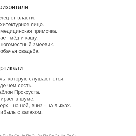
ризонтали
лец от власти.
хитектурное лицо.
медицинская примочка.
аёт мёд и кашу.
ногоместный змеевик.
обачья свадьба.
моциональный штиль.
ромогласная воронка.
ертикали
еловек кандального поведения.
олчище кильки.
чь, которую слушают стоя,
чепятка.
де чем сесть.
крывает прореху.
блон Прокруста.
одная похвальба.
ирает в шуме.
 другой стороны гений.
рх - на ней, вниз - на лыжах.
чётная запись.
ибыль с запахом.
ереходник.
 дело - нападать.
рез 24 часа становятся круглыми.
рх дроби.