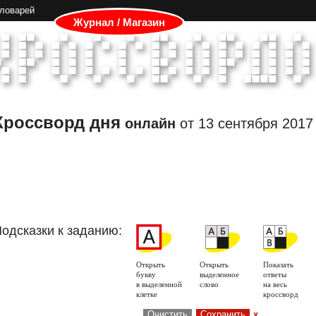
словарей
Журнал / Магазин
Кроссворд дня
онлайн
от
13 сентября 2017
одсказки к заданию:
Открыть
Открыть
Показать
букву
выделенное
ответы
в выделенной
слово
на весь
клетке
кроссворд
Очистить
Сохранить
x