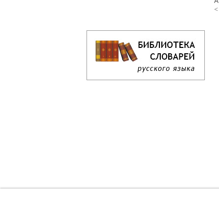
А
<
Кроссворд дня онлайн
Как решать кроссворд онлайн