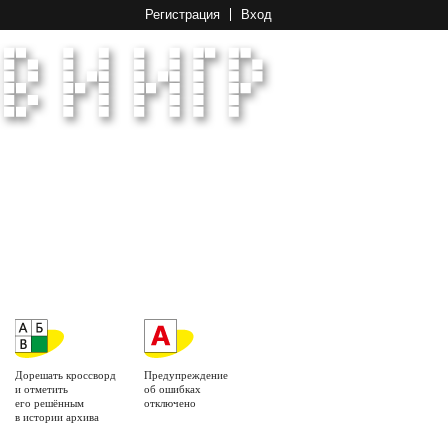
Регистрация
Вход
Дорешать кроссворд
Предупреждение
и отметить
об ошибках
его решённым
отключено
в истории архива