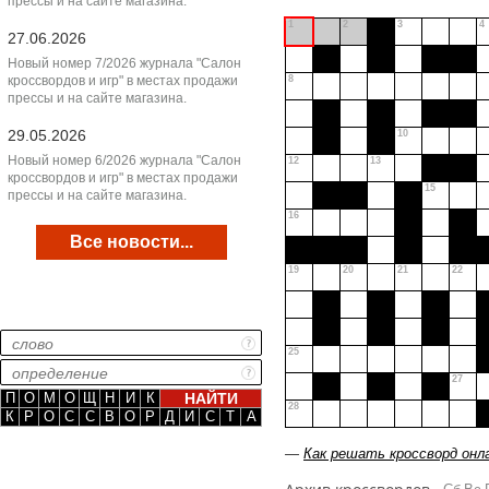
прессы и на сайте магазина.
1
2
3
4
27.06.2026
Новый номер 7/2026 журнала "Салон
кроссвордов и игр" в местах продажи
8
прессы и на сайте магазина.
29.05.2026
10
Новый номер 6/2026 журнала "Салон
12
13
кроссвордов и игр" в местах продажи
15
прессы и на сайте магазина.
16
Все новости...
19
20
21
22
25
27
П
О
М
О
Щ
Н
И
К
28
К
Р
О
С
С
В
О
Р
Д
И
С
Т
А
—
Как решать кроссворд онл