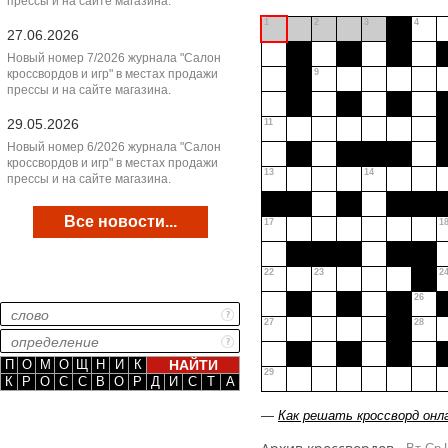
прессы и на сайте магазина.
1
2
3
4
27.06.2026
Новый номер 7/2026 журнала "Салон
кроссвордов и игр" в местах продажи
9
прессы и на сайте магазина.
29.05.2026
11
Новый номер 6/2026 журнала "Салон
кроссвордов и игр" в местах продажи
13
14
прессы и на сайте магазина.
Все новости...
17
1
22
23
2
26
27
28
П
О
М
О
Щ
Н
И
К
29
К
Р
О
С
С
В
О
Р
Д
И
С
Т
А
—
Как решать кроссворд онл