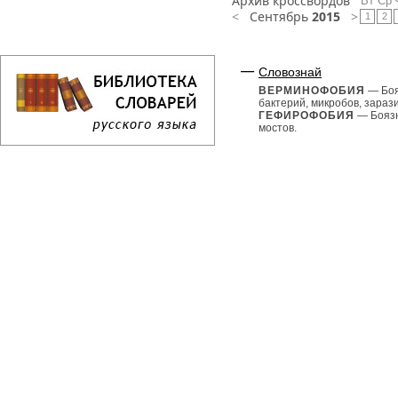
Архив кроссвордов
Вт
Ср
<
Сентябрь
2015
>
1
2
Словознай
ВЕРМИНОФОБИЯ
— Бо
бактерий, микробов, зарази
ГЕФИРОФОБИЯ
— Бояз
мостов.