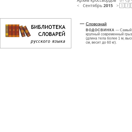
Архив кроссвордов
Вт
Ср
<
Сентябрь
2015
>
1
2
Словознай
ВОДОСВИНКА
— Самый
крупный современный гры
(длина тела более 1 м, выс
см, весит до 60 кг).