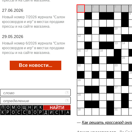
прессы и на сайте магазина.
1
2
3
4
27.06.2026
8
Новый номер 7/2026 журнала "Салон
кроссвордов и игр" в местах продажи
9
прессы и на сайте магазина.
10
29.05.2026
12
Новый номер 6/2026 журнала "Салон
13
14
кроссвордов и игр" в местах продажи
16
17
18
прессы и на сайте магазина.
20
Все новости...
22
23
2
26
27
28
П
О
М
О
Щ
Н
И
К
30
31
К
Р
О
С
С
В
О
Р
Д
И
С
Т
А
—
Как решать кроссворд онл