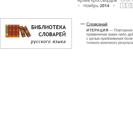
Архив кроссвордов
Сб
Вс
<
Ноябрь
2014
>
1
2
Словознай
ИТЕРАЦИЯ
— Повторное
применение каких-либо де
с целью приближения боле
точного конечного результа