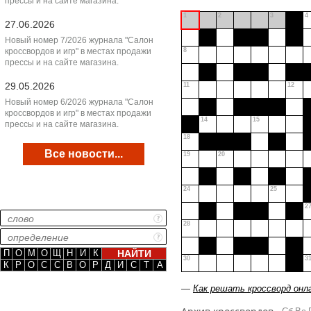
прессы и на сайте магазина.
1
2
3
4
27.06.2026
Новый номер 7/2026 журнала "Салон
кроссвордов и игр" в местах продажи
8
прессы и на сайте магазина.
29.05.2026
11
12
Новый номер 6/2026 журнала "Салон
кроссвордов и игр" в местах продажи
14
15
прессы и на сайте магазина.
18
Все новости...
19
20
24
25
2
28
П
О
М
О
Щ
Н
И
К
30
3
К
Р
О
С
С
В
О
Р
Д
И
С
Т
А
—
Как решать кроссворд онл