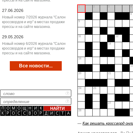
прессы и на сайте магазина.
1
2
3
4
27.06.2026
8
Новый номер 7/2026 журнала "Салон
кроссвордов и игр" в местах продажи
9
прессы и на сайте магазина.
29.05.2026
11
12
Новый номер 6/2026 журнала "Салон
14
кроссвордов и игр" в местах продажи
прессы и на сайте магазина.
16
Все новости...
1
20
21
24
25
27
П
О
М
О
Щ
Н
И
К
28
2
К
Р
О
С
С
В
О
Р
Д
И
С
Т
А
—
Как решать кроссворд онл