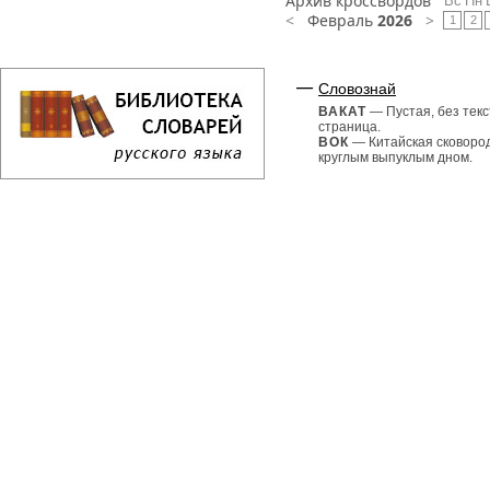
Архив кроссвордов
Вс
Пн
<
Февраль
2026
>
1
2
Словознай
ВАКАТ
— Пустая, без текс
страница.
ВОК
— Китайская сковоро
круглым выпуклым дном.