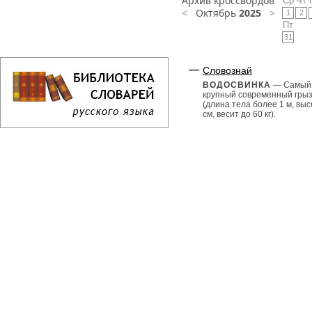
Архив кроссвордов
Ср
Чт
<
Октябрь
2025
>
1
2
Пт
31
Словознай
ВОДОСВИНКА
— Самый
крупный современный гры
(длина тела более 1 м, выс
см, весит до 60 кг).