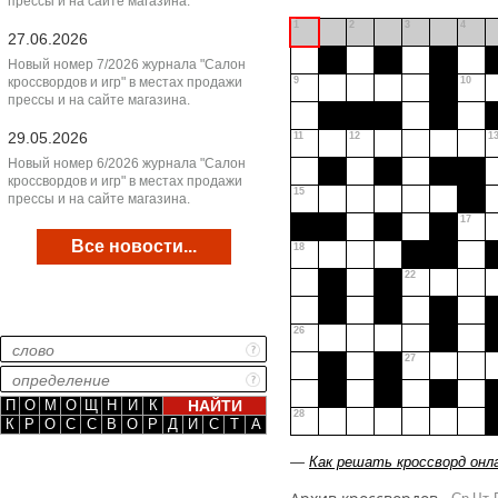
прессы и на сайте магазина.
1
2
3
4
27.06.2026
Новый номер 7/2026 журнала "Салон
кроссвордов и игр" в местах продажи
9
10
прессы и на сайте магазина.
29.05.2026
11
12
1
Новый номер 6/2026 журнала "Салон
кроссвордов и игр" в местах продажи
15
прессы и на сайте магазина.
17
Все новости...
18
22
26
27
П
О
М
О
Щ
Н
И
К
28
К
Р
О
С
С
В
О
Р
Д
И
С
Т
А
—
Как решать кроссворд онл