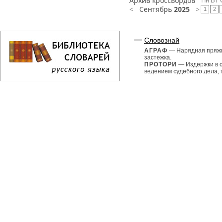
Архив кроссвордов
Пн
Вт
<
Сентябрь
2025
>
1
2
Словознай
АГРАФ
— Нарядная пряж
застежка.
ПРОТОРИ
— Издержки в с
ведением судебного дела, 