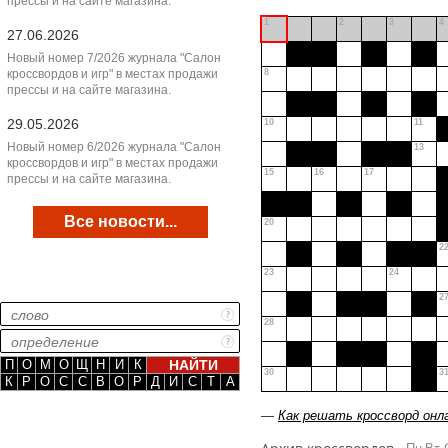
прессы и на сайте магазина.
1
2
3
4
27.06.2026
Новый номер 7/2026 журнала "Салон
кроссвордов и игр" в местах продажи
8
прессы и на сайте магазина.
29.05.2026
10
11
Новый номер 6/2026 журнала "Салон
13
кроссвордов и игр" в местах продажи
15
16
17
прессы и на сайте магазина.
Все новости...
20
2
23
24
2
28
П
О
М
О
Щ
Н
И
К
30
3
К
Р
О
С
С
В
О
Р
Д
И
С
Т
А
—
Как решать кроссворд онл