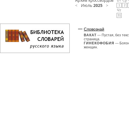
Архив кроссвордов
Вт
Ср
<
Июль
2025
>
1
2
Чт
31
Словознай
ВАКАТ
— Пустая, без текс
страница.
ГИНЕКОФОБИЯ
— Бояз
женщин.