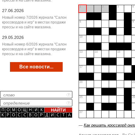
прессы и на сайте магазина.
1
2
3
4
27.06.2026
Новый номер 7/2026 журнала "Салон
кроссвордов и игр" в местах продажи
8
9
прессы и на сайте магазина.
29.05.2026
10
Новый номер 6/2026 журнала "Салон
кроссвордов и игр" в местах продажи
13
14
15
прессы и на сайте магазина.
Все новости...
17
20
2
25
2
П
О
М
О
Щ
Н
И
К
27
К
Р
О
С
С
В
О
Р
Д
И
С
Т
А
—
Как решать кроссворд онл