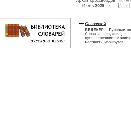
Архив кроссвордов
Вс
Пн
<
Июнь
2025
>
1
2
Словознай
БЕДЕКЕР
— Путеводител
Справочное издание для
путешественников с описа
местности, маршрутов...