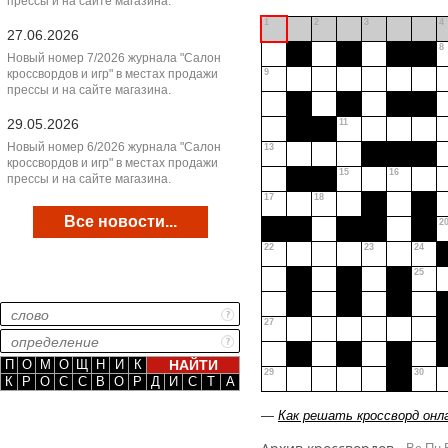
прессы и на сайте магазина.
1
2
3
4
27.06.2026
8
Новый номер 7/2026 журнала "Салон
кроссвордов и игр" в местах продажи
9
прессы и на сайте магазина.
29.05.2026
11
Новый номер 6/2026 журнала "Салон
13
кроссвордов и игр" в местах продажи
15
16
прессы и на сайте магазина.
17
18
Все новости...
2
22
23
24
25
27
П
О
М
О
Щ
Н
И
К
29
30
К
Р
О
С
С
В
О
Р
Д
И
С
Т
А
—
Как решать кроссворд онл