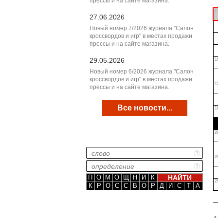
прессы и на сайте магазина.
1
27.06.2026
Новый номер 7/2026 журнала "Салон
кроссвордов и игр" в местах продажи
прессы и на сайте магазина.
29.05.2026
1
Новый номер 6/2026 журнала "Салон
кроссвордов и игр" в местах продажи
1
прессы и на сайте магазина.
Все новости...
1
2
2
П
О
М
О
Щ
Н
И
К
2
К
Р
О
С
С
В
О
Р
Д
И
С
Т
А