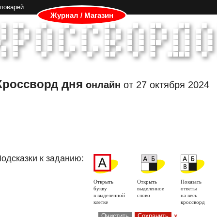
словарей
Журнал / Магазин
Кроссворд дня
онлайн
от
27 октября 2024
одсказки к заданию:
Открыть
Открыть
Показать
букву
выделенное
ответы
в выделенной
слово
на весь
клетке
кроссворд
Очистить
Сохранить
x