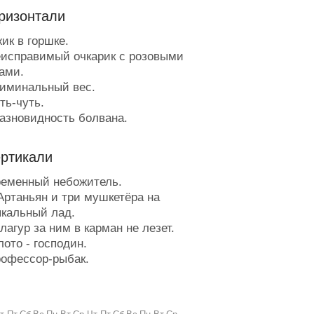
ризонтали
ик в горшке.
исправимый очкарик с розовыми
ами.
иминальный вес.
ть-чуть.
азновидность болвана.
ев ковчег в городе.
онная у человека.
ертикали
родяга, которая дальше кухни не
т.
еменный небожитель.
тклонение по фазе.
Артаньян и три мушкетёра на
огружение в себя.
кальный лад.
фонаревшая башня.
агур за ним в карман не лезет.
оединение проводников, но не
ото - господин.
мная близость работников
офессор-рыбак.
зной дороги.
етное искусство японцев.
епёшка с кармашком.
ук провала.
едьмое в родословной.
сполнитель трепака.