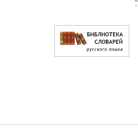
А
<
Кроссворд дня онлайн