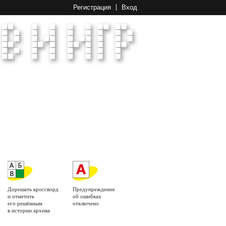
Регистрация
Вход
Дорешать кроссворд
Предупреждение
и отметить
об ошибках
его решённым
отключено
в истории архива