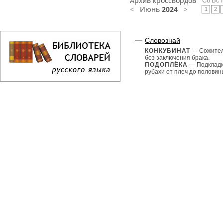
Архив кроссвордов
Сб
Вс
<
Июнь
2024
>
1
2
Словознай
КОНКУБИНАТ
— Сожител
без заключения брака.
ПОДОПЛЁКА
— Подкладк
рубахи от плеч до половины