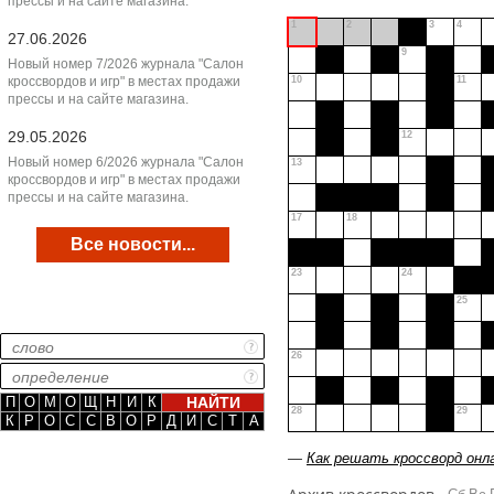
прессы и на сайте магазина.
1
2
3
4
27.06.2026
9
Новый номер 7/2026 журнала "Салон
кроссвордов и игр" в местах продажи
10
11
прессы и на сайте магазина.
29.05.2026
12
Новый номер 6/2026 журнала "Салон
13
кроссвордов и игр" в местах продажи
прессы и на сайте магазина.
17
18
Все новости...
23
24
25
26
П
О
М
О
Щ
Н
И
К
28
29
К
Р
О
С
С
В
О
Р
Д
И
С
Т
А
—
Как решать кроссворд онл