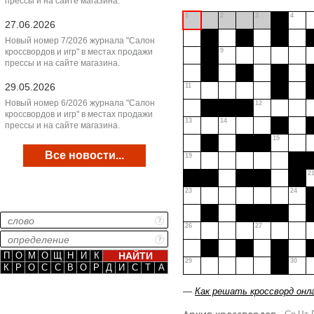
прессы и на сайте магазина.
1
2
3
4
27.06.2026
Новый номер 7/2026 журнала "Салон
кроссвордов и игр" в местах продажи
9
прессы и на сайте магазина.
29.05.2026
11
Новый номер 6/2026 журнала "Салон
12
кроссвордов и игр" в местах продажи
13
14
прессы и на сайте магазина.
15
Все новости...
19
2
23
24
26
27
П
О
М
О
Щ
Н
И
К
29
30
К
Р
О
С
С
В
О
Р
Д
И
С
Т
А
—
Как решать кроссворд онл