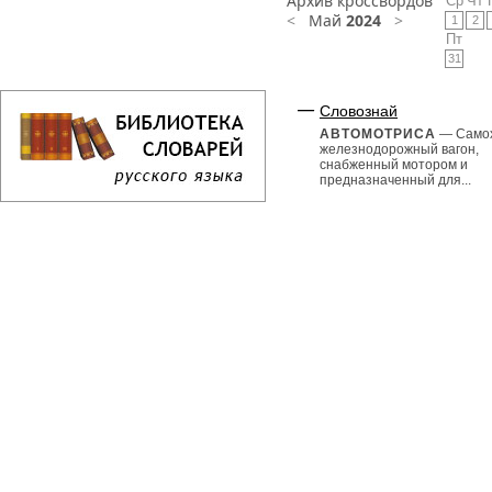
Архив кроссвордов
Ср
Чт
<
Май
2024
>
1
2
Пт
31
Словознай
АВТОМОТРИСА
— Само
железнодорожный вагон,
снабженный мотором и
предназначенный для...