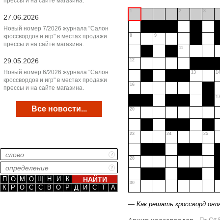
прессы и на сайте магазина.
1
2
3
27.06.2026
Новый номер 7/2026 журнала "Салон
кроссвордов и игр" в местах продажи
8
9
прессы и на сайте магазина.
11
29.05.2026
12
Новый номер 6/2026 журнала "Салон
13
1
кроссвордов и игр" в местах продажи
16
прессы и на сайте магазина.
1
Все новости...
20
23
24
25
28
П
О
М
О
Щ
Н
И
К
30
К
Р
О
С
С
В
О
Р
Д
И
С
Т
А
—
Как решать кроссворд онл