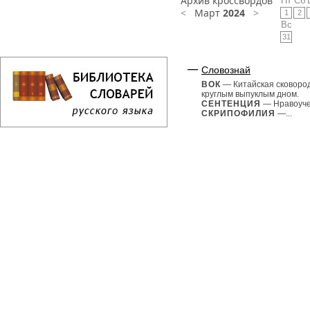
Архив кроссвордов
Пт
Сб
<
Март
2024
>
1
2
Вс
31
Словознай
ВОК
— Китайская сковоро
круглым выпуклым дном.
СЕНТЕНЦИЯ
— Нравоуче
СКРИПОФИЛИЯ
—...