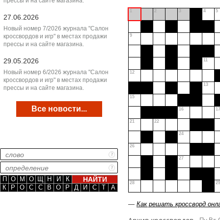
прессы и на сайте магазина.
1
2
3
4
5
27.06.2026
Новый номер 7/2026 журнала "Салон
кроссвордов и игр" в местах продажи
9
прессы и на сайте магазина.
29.05.2026
11
Новый номер 6/2026 журнала "Салон
12
кроссвордов и игр" в местах продажи
13
прессы и на сайте магазина.
15
Все новости...
16
1
21
22
24
26
27
П
О
М
О
Щ
Н
И
К
28
2
К
Р
О
С
С
В
О
Р
Д
И
С
Т
А
—
Как решать кроссворд онл