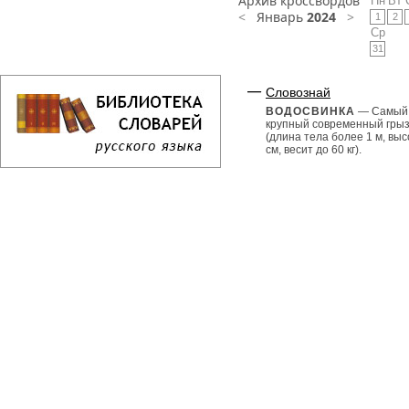
Архив кроссвордов
Пн
Вт
<
Январь
2024
>
1
2
Ср
31
Словознай
ВОДОСВИНКА
— Самый
крупный современный гры
(длина тела более 1 м, выс
см, весит до 60 кг).