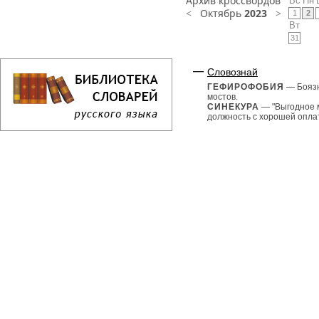
Архив кроссвордов
Вс
Пн
<
Октябрь
2023
>
1
2
Вт
31
Словознай
ГЕФИРОФОБИЯ
— Бояз
мостов.
СИНЕКУРА
— "Выгодное 
должность с хорошей оплат