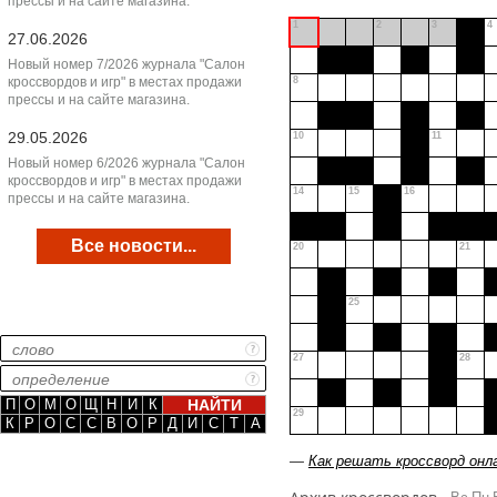
прессы и на сайте магазина.
1
2
3
4
27.06.2026
Новый номер 7/2026 журнала "Салон
кроссвордов и игр" в местах продажи
8
прессы и на сайте магазина.
29.05.2026
10
11
Новый номер 6/2026 журнала "Салон
кроссвордов и игр" в местах продажи
14
15
16
прессы и на сайте магазина.
Все новости...
20
21
25
27
28
П
О
М
О
Щ
Н
И
К
29
К
Р
О
С
С
В
О
Р
Д
И
С
Т
А
—
Как решать кроссворд онл