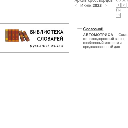
Архив кроссвордов
Сб
Вс
<
Июль
2023
>
1
2
Пн
31
Словознай
АВТОМОТРИСА
— Само
железнодорожный вагон,
снабженный мотором и
предназначенный для...