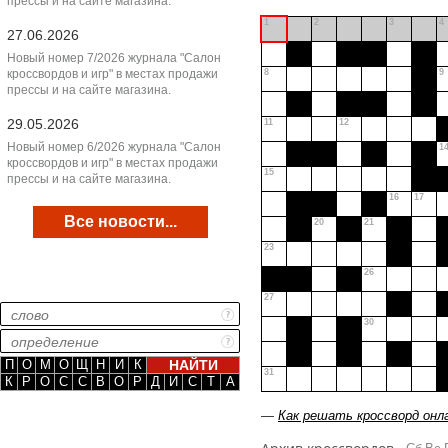
прессы и на сайте магазина.
1
2
3
4
27.06.2026
Новый номер 7/2026 журнала "Салон
кроссвордов и игр" в местах продажи
8
9
прессы и на сайте магазина.
29.05.2026
11
12
Новый номер 6/2026 журнала "Салон
1
кроссвордов и игр" в местах продажи
15
прессы и на сайте магазина.
16
17
Все новости...
20
21
23
26
27
30
П
О
М
О
Щ
Н
И
К
31
К
Р
О
С
С
В
О
Р
Д
И
С
Т
А
—
Как решать кроссворд онл