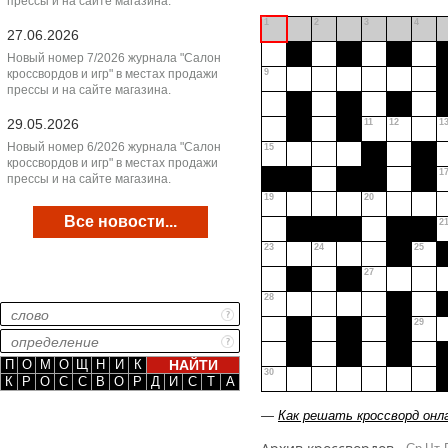
прессы и на сайте магазина.
1
2
3
4
27.06.2026
Новый номер 7/2026 журнала "Салон
кроссвордов и игр" в местах продажи
9
прессы и на сайте магазина.
29.05.2026
11
12
1
Новый номер 6/2026 журнала "Салон
15
кроссвордов и игр" в местах продажи
1
прессы и на сайте магазина.
19
20
Все новости...
2
23
24
25
27
28
29
П
О
М
О
Щ
Н
И
К
30
К
Р
О
С
С
В
О
Р
Д
И
С
Т
А
—
Как решать кроссворд онл