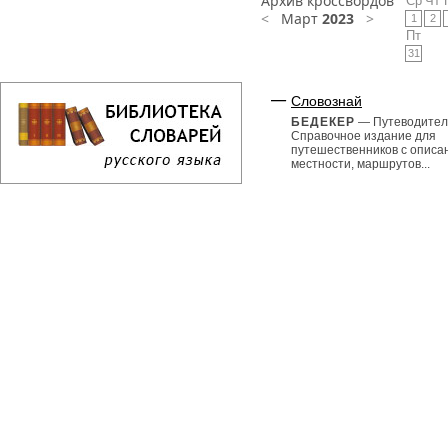
Архив кроссвордов
Ср
Чт
<
Март
2023
>
1
2
Пт
31
Словознай
БЕДЕКЕР
— Путеводител
Справочное издание для
путешественников с описа
местности, маршрутов...