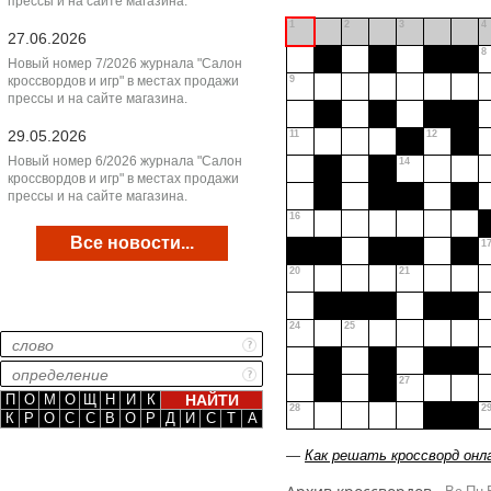
прессы и на сайте магазина.
1
2
3
4
27.06.2026
8
Новый номер 7/2026 журнала "Салон
кроссвордов и игр" в местах продажи
9
прессы и на сайте магазина.
29.05.2026
11
12
Новый номер 6/2026 журнала "Салон
14
кроссвордов и игр" в местах продажи
прессы и на сайте магазина.
16
Все новости...
1
20
21
24
25
27
П
О
М
О
Щ
Н
И
К
28
2
К
Р
О
С
С
В
О
Р
Д
И
С
Т
А
—
Как решать кроссворд онл