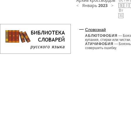
Архив кроссвордов
Вс
Пн
<
Январь
2023
>
1
2
Вт
31
Словознай
АБЛЮТОФОБИЯ
— Бояз
купания, стирки или чистки.
АТИЧИФОБИЯ
— Боязнь
совершить ошибку.