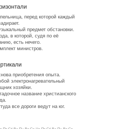
ризонтали
пельница, перед которой каждый
задирает.
зыкальный предмет обстановки.
да, в которой, судя по её
анию, есть нечего.
мплект министров.
от объём, в котором гаишников
ресует медицина.
ертикали
обрание развлечений.
апина лавра.
нова приобретения опыта.
е хуже психолога разбирается в
бой электронагревательный
х.
щник хозяйки.
алёкий потомок фигового листка.
гадочное название христианского
арантирует качество товара.
да.
апиток бессмертия в индуизме.
уда все дороги ведут на юг.
оцент был её джентльменом.
стообразная масса.
амилия чапаевского Петьки.
глийская чепуха.
орхающий работяга.
нератор воздушных волн.