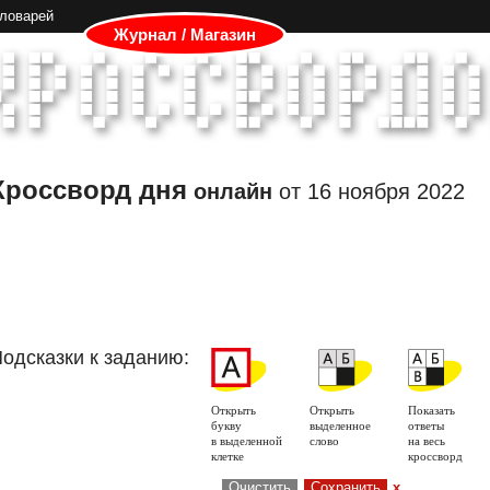
словарей
Журнал / Магазин
Кроссворд дня
онлайн
от
16 ноября 2022
одсказки к заданию:
Открыть
Открыть
Показать
букву
выделенное
ответы
в выделенной
слово
на весь
клетке
кроссворд
Очистить
Сохранить
x