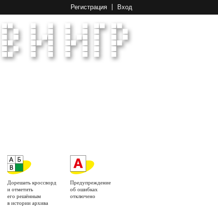
Регистрация
Вход
Дорешать кроссворд
Предупреждение
и отметить
об ошибках
его решённым
отключено
в истории архива