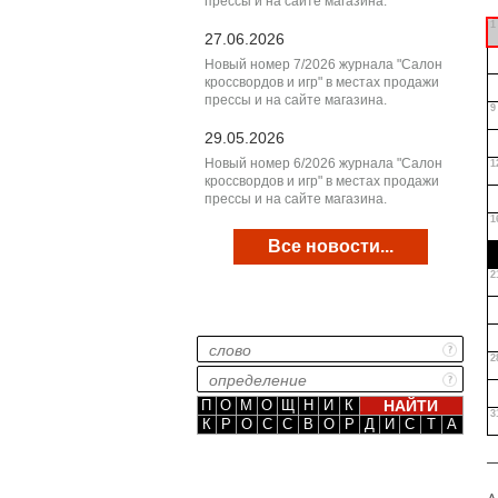
прессы и на сайте магазина.
1
27.06.2026
Новый номер 7/2026 журнала "Салон
кроссвордов и игр" в местах продажи
прессы и на сайте магазина.
9
29.05.2026
Новый номер 6/2026 журнала "Салон
1
кроссвордов и игр" в местах продажи
прессы и на сайте магазина.
1
Все новости...
2
2
П
О
М
О
Щ
Н
И
К
3
К
Р
О
С
С
В
О
Р
Д
И
С
Т
А