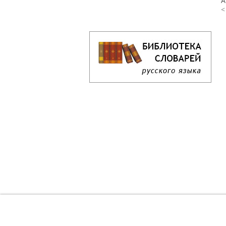
А
<
Кроссворд дня онлайн
Как решать кроссворд онлайн