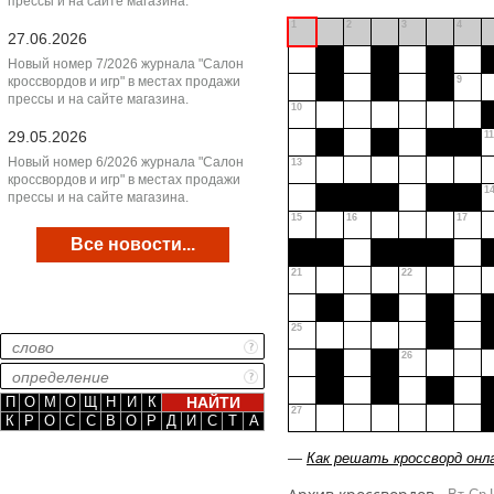
прессы и на сайте магазина.
1
2
3
4
27.06.2026
Новый номер 7/2026 журнала "Салон
кроссвордов и игр" в местах продажи
9
прессы и на сайте магазина.
10
29.05.2026
11
Новый номер 6/2026 журнала "Салон
13
кроссвордов и игр" в местах продажи
1
прессы и на сайте магазина.
15
16
17
Все новости...
21
22
25
26
П
О
М
О
Щ
Н
И
К
27
К
Р
О
С
С
В
О
Р
Д
И
С
Т
А
—
Как решать кроссворд онл