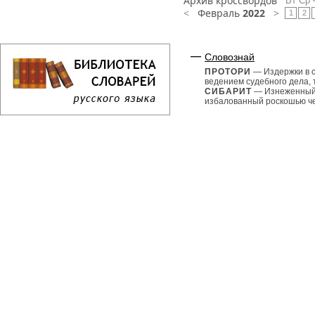
Архив кроссвордов
Вт
Ср
<
Февраль
2022
>
1
2
Словознай
ПРОТОРИ
— Издержки в с
ведением судебного дела, 
СИБАРИТ
— Изнеженный
избалованный роскошью че