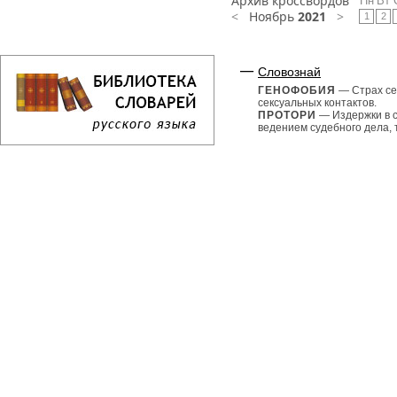
Архив кроссвордов
Пн
Вт
<
Ноябрь
2021
>
1
2
Словознай
ГЕНОФОБИЯ
— Страх се
сексуальных контактов.
ПРОТОРИ
— Издержки в с
ведением судебного дела, 