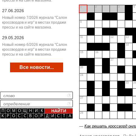
прессы и на сайте магазина.
1
2
3
4
27.06.2026
Новый номер 7/2026 журнала "Салон
кроссвордов и игр" в местах продажи
8
прессы и на сайте магазина.
29.05.2026
11
12
13
Новый номер 6/2026 журнала "Салон
14
кроссвордов и игр" в местах продажи
15
16
прессы и на сайте магазина.
17
Все новости...
20
24
25
2
27
П
О
М
О
Щ
Н
И
К
29
К
Р
О
С
С
В
О
Р
Д
И
С
Т
А
—
Как решать кроссворд онл