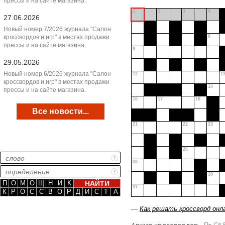
прессы и на сайте магазина.
1
2
3
4
27.06.2026
Новый номер 7/2026 журнала "Салон
кроссвордов и игр" в местах продажи
8
прессы и на сайте магазина.
9
29.05.2026
Новый номер 6/2026 журнала "Салон
12
1
кроссвордов и игр" в местах продажи
14
прессы и на сайте магазина.
16
17
18
Все новости...
21
22
23
26
28
30
П
О
М
О
Щ
Н
И
К
31
К
Р
О
С
С
В
О
Р
Д
И
С
Т
А
—
Как решать кроссворд онл