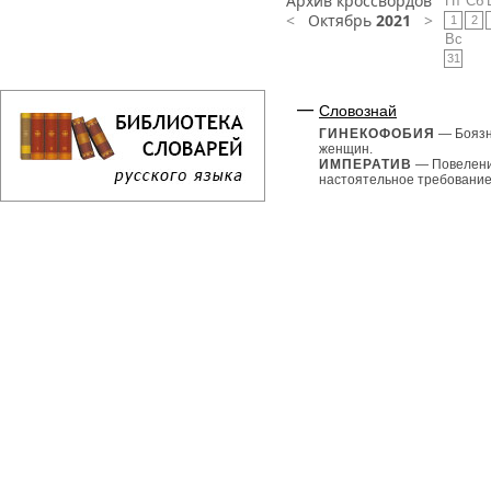
Архив кроссвордов
Пт
Сб
<
Октябрь
2021
>
1
2
Вс
31
Словознай
ГИНЕКОФОБИЯ
— Бояз
женщин.
ИМПЕРАТИВ
— Повелени
настоятельное требование.