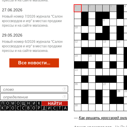
прессы и на сайте магазина.
1
2
3
4
27.06.2026
Новый номер 7/2026 журнала "Салон
кроссвордов и игр" в местах продажи
8
прессы и на сайте магазина.
10
29.05.2026
Новый номер 6/2026 журнала "Салон
12
13
14
кроссвордов и игр" в местах продажи
прессы и на сайте магазина.
19
20
Все новости...
23
26
27
28
2
П
О
М
О
Щ
Н
И
К
30
К
Р
О
С
С
В
О
Р
Д
И
С
Т
А
—
Как решать кроссворд онл