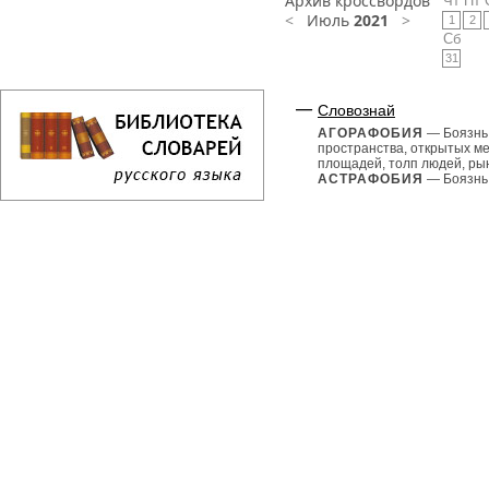
Архив кроссвордов
Чт
Пт
<
Июль
2021
>
1
2
Сб
31
Словознай
АГОРАФОБИЯ
— Боязнь
пространства, открытых ме
площадей, толп людей, рын
АСТРАФОБИЯ
— Боязнь.